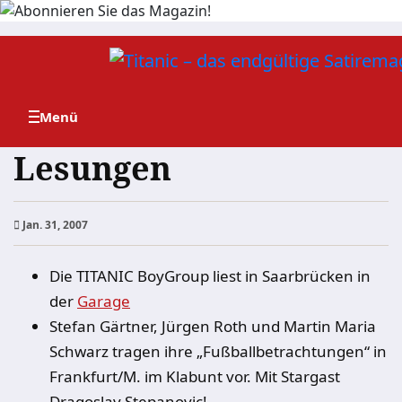
Zum
Inhalt
springen
Lesungen
Jan. 31, 2007
Die TITANIC BoyGroup liest in Saarbrücken in
der
Garage
Stefan Gärtner, Jürgen Roth und Martin Maria
Schwarz tragen ihre „Fußballbetrachtungen“ in
Frankfurt/M. im Klabunt vor. Mit Stargast
Dragoslav Stepanovic!