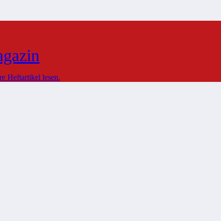
agazin
 Heftartikel lesen.