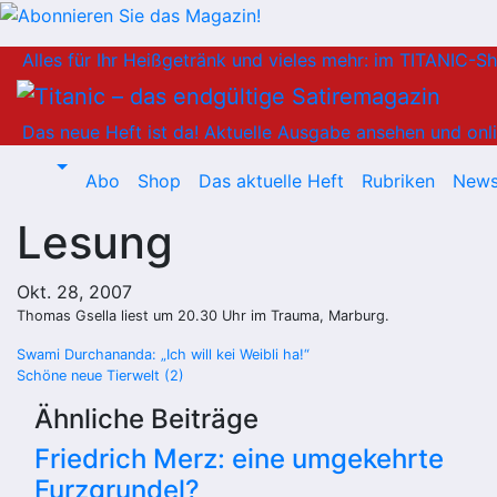
Zum
Alles für Ihr Heißgetränk und vieles mehr: im TITANIC-S
Inhalt
springen
Das neue Heft ist da!
Aktuelle Ausgabe ansehen und onli
Abo
Shop
Das aktuelle Heft
Rubriken
News
Lesung
Okt. 28, 2007
Thomas Gsella liest um 20.30 Uhr im Trauma, Marburg.
Beitragsnavigation
Swami Durchananda: „Ich will kei Weibli ha!“
Schöne neue Tierwelt (2)
Ähnliche Beiträge
Friedrich Merz: eine umgekehrte
Furzgrundel?