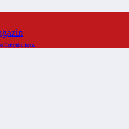
agazin
 Heftartikel lesen.