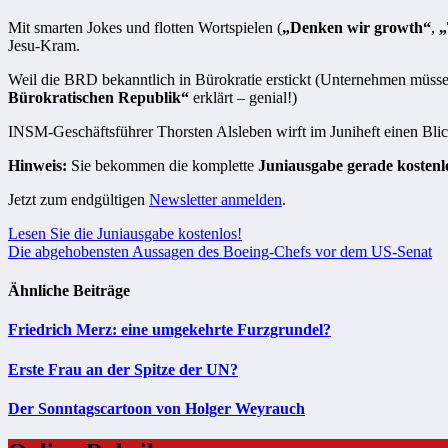
Mit smarten Jokes und flotten Wortspielen (
„Denken wir growth“
,
„
Jesu-Kram.
Weil die BRD bekanntlich in Bürokratie erstickt (Unternehmen müssen
Bürokratischen Republik“
erklärt – genial!)
INSM-Geschäftsführer Thorsten Alsleben wirft im Juniheft einen Bli
Hinweis:
Sie bekommen die komplette
Juniausgabe gerade
kostenl
Jetzt zum endgültigen
Newsletter anmelden
.
Beitragsnavigation
Lesen Sie die Juniausgabe kostenlos!
Die abgehobensten Aussagen des Boeing-Chefs vor dem US-Senat
Ähnliche Beiträge
Friedrich Merz: eine umgekehrte Furzgrundel?
Erste Frau an der Spitze der UN?
Der Sonntagscartoon von Holger Weyrauch