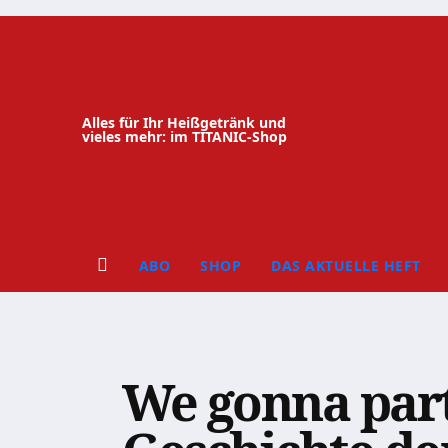
Zum
Inhalt
springen
Alles für Ihr Heißgetränk und
vieles mehr: im TITANIC-Shop
ABO
SHOP
DAS AKTUELLE HEFT
We gonna party