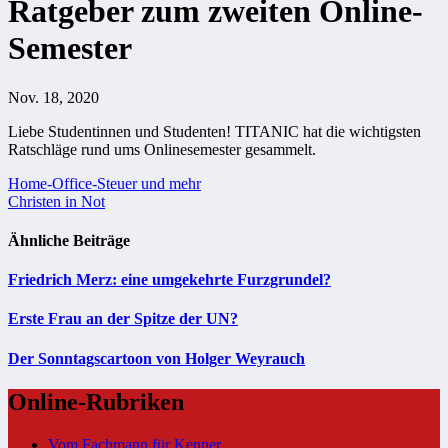
Ratgeber zum zweiten Online-
Semester
Nov. 18, 2020
Liebe Studentinnen und Studenten! TITANIC hat die wichtigsten
Ratschläge rund ums Onlinesemester gesammelt.
Beitragsnavigation
Home-Office-Steuer und mehr
Christen in Not
Ähnliche Beiträge
Friedrich Merz: eine umgekehrte Furzgrundel?
Erste Frau an der Spitze der UN?
Der Sonntagscartoon von Holger Weyrauch
Online-Rubriken
Vom Fachmann für Kenner