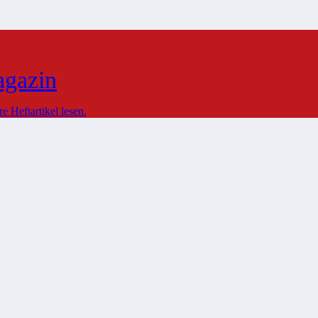
agazin
 Heftartikel lesen.