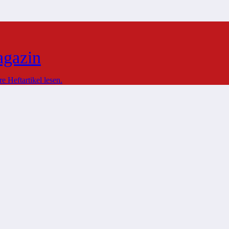
agazin
 Heftartikel lesen.