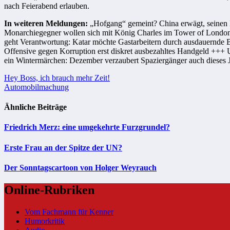
nach Feierabend erlauben.
In weiteren Meldungen:
„Hofgang“ gemeint? China erwägt, seinen 
Monarchiegegner wollen sich mit König Charles im Tower of London
geht Verantwortung: Katar möchte Gastarbeitern durch ausdauernde B
Offensive gegen Korruption erst diskret ausbezahltes Handgeld +++
ein Wintermärchen: Dezember verzaubert Spaziergänger auch dieses 
Beitragsnavigation
Hey Boss, ich brauch mehr Zeit!
Automobilmachung
Ähnliche Beiträge
Friedrich Merz: eine umgekehrte Furzgrundel?
Erste Frau an der Spitze der UN?
Der Sonntagscartoon von Holger Weyrauch
Online-Rubriken
Vom Fachmann für Kenner
Humorkritik