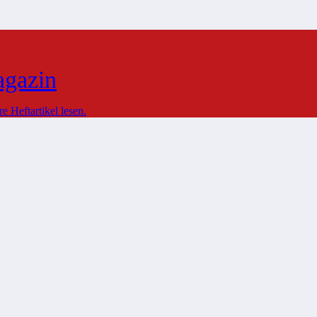
agazin
 Heftartikel lesen.