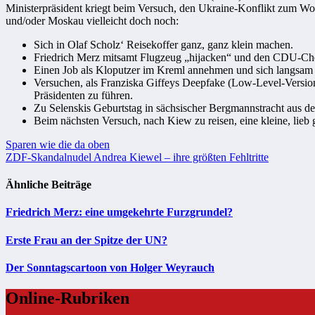
Ministerpräsident kriegt beim Versuch, den Ukraine-Konflikt zum Wo
und/oder Moskau vielleicht doch noch:
Sich in Olaf Scholz‘ Reisekoffer ganz, ganz klein machen.
Friedrich Merz mitsamt Flugzeug „hijacken“ und den CDU-Ch
Einen Job als Kloputzer im Kreml annehmen und sich langsam z
Versuchen, als Franziska Giffeys Deepfake (Low-Level-Version
Präsidenten zu führen.
Zu Selenskis Geburtstag in sächsischer Bergmannstracht aus d
Beim nächsten Versuch, nach Kiew zu reisen, eine kleine, lie
Beitragsnavigation
Sparen wie die da oben
ZDF-Skandalnudel Andrea Kiewel – ihre größten Fehltritte
Ähnliche Beiträge
Friedrich Merz: eine umgekehrte Furzgrundel?
Erste Frau an der Spitze der UN?
Der Sonntagscartoon von Holger Weyrauch
Online-Rubriken