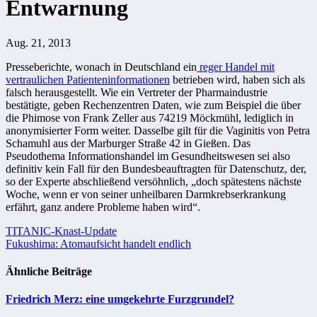
Entwarnung
Aug. 21, 2013
Presseberichte, wonach in Deutschland ein
reger Handel mit
vertraulichen Patienteninformationen
betrieben wird, haben sich als
falsch herausgestellt. Wie ein Vertreter der Pharmaindustrie
bestätigte, geben Rechenzentren Daten, wie zum Beispiel die über
die Phimose von Frank Zeller aus 74219 Möckmühl, lediglich in
anonymisierter Form weiter. Dasselbe gilt für die Vaginitis von Petra
Schamuhl aus der Marburger Straße 42 in Gießen. Das
Pseudothema Informationshandel im Gesundheitswesen sei also
definitiv kein Fall für den Bundesbeauftragten für Datenschutz, der,
so der Experte abschließend versöhnlich, „doch spätestens nächste
Woche, wenn er von seiner unheilbaren Darmkrebserkrankung
erfährt, ganz andere Probleme haben wird“.
Beitragsnavigation
TITANIC-Knast-Update
Fukushima: Atomaufsicht handelt endlich
Ähnliche Beiträge
Friedrich Merz: eine umgekehrte Furzgrundel?