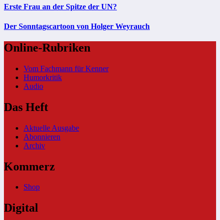
Erste Frau an der Spitze der UN?
Der Sonntagscartoon von Holger Weyrauch
Online-Rubriken
Vom Fachmann für Kenner
Humorkritik
Audio
Das Heft
Aktuelle Ausgabe
Abonnieren
Archiv
Kommerz
Shop
Digital