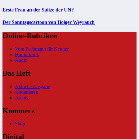
Erste Frau an der Spitze der UN?
Der Sonntagscartoon von Holger Weyrauch
Online-Rubriken
Vom Fachmann für Kenner
Humorkritik
Audio
Das Heft
Aktuelle Ausgabe
Abonnieren
Archiv
Kommerz
Shop
Digital