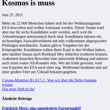
Kosmos is muss
Juni 25, 2021
Mehr als 22 000 Menschen haben sich bei der Weltraumagentur
ESA beworben und wollen Astronaut werden. Dieser Traum wird
aber nur für sechs Kandidaten wahr werden, auch weil die
Anforderungen astronomisch hoch sind. Kandidaten müssen ein
sechsstufiges Auswahlverfahren mit teils vollkommen abgespaceten
Prüfungen durchlaufen. Zudem gibt es Vorgaben bei der
Körpergröße: Kandidaten sollten ihren Kopf in den Wolken haben,
aber darüber hinaus auch Reinhard Mey fehlerfrei rezitieren können.
Außerdem brauchen Bewerber eine universelle Bildung und müssen
auch sonst wahre All-Rounder sein. Wer am Ende gewinnt, wird
von Experten der ESA nach einer sog. Weltformel bestimmt und auf
einer großen Feier per Urknall bekannt gegeben.
Beitragsnavigation
Corona-Mutation B1.617.2.: Was wir über die Delta-Variante
wissen
Das neue Heft ist da!
Ähnliche Beiträge
Friedrich Merz: eine umgekehrte Furzgrundel?