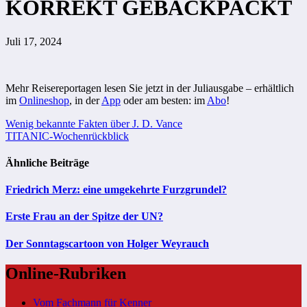
KORREKT GEBACKPACKT
Juli 17, 2024
Mehr Reisereportagen lesen Sie jetzt in der Juliausgabe – erhältlich
im
Onlineshop
, in der
App
oder am besten: im
Abo
!
Beitragsnavigation
Wenig bekannte Fakten über J. D. Vance
TITANIC-Wochenrückblick
Ähnliche Beiträge
Friedrich Merz: eine umgekehrte Furzgrundel?
Erste Frau an der Spitze der UN?
Der Sonntagscartoon von Holger Weyrauch
Online-Rubriken
Vom Fachmann für Kenner