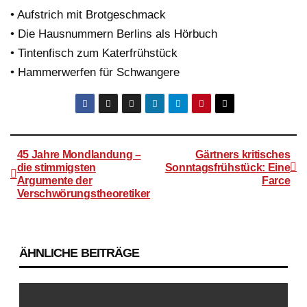
• Aufstrich mit Brotgeschmack
• Die Hausnummern Berlins als Hörbuch
• Tintenfisch zum Katerfrühstück
• Hammerwerfen für Schwangere
45 Jahre Mondlandung –
Gärtners kritisches
die stimmigsten
Sonntagsfrühstück: Eine
Argumente der
Farce
Beitragsnavigation
Verschwörungstheoretiker
ÄHNLICHE BEITRÄGE