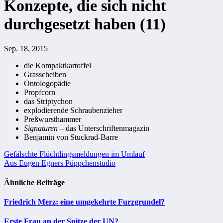
Konzepte, die sich nicht
durchgesetzt haben (11)
Sep. 18, 2015
die Kompaktkartoffel
Grasscheiben
Ontologopädie
Propfcorn
das Striptychon
explodierende Schraubenzieher
Preßwursthammer
Signaturen –
das Unterschriftenmagazin
Benjamin von Stuckrad-Barre
Beitragsnavigation
Gefälschte Flüchtlingsmeldungen im Umlauf
Aus Eugen Egners Püppchenstudio
Ähnliche Beiträge
Friedrich Merz: eine umgekehrte Furzgrundel?
Erste Frau an der Spitze der UN?