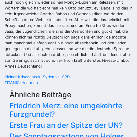
auch noch gleich wieder so nen Mongo-Duden am Releasen, mit
Wörtern die wo halt echt mal kein Otto benützt, ey! Dabei sind das in
echt irgendwelche Goethe-Babos und Germanistiker, wo da den
Scheiß an deren Webseite submitten. Aber weil die das heimlich mit
Proxy machen, kommt das nie raus und am Ende heißt es wieder:
Jaaa, die Jugendlichen, die sind die Gearschten und guckt mal, die
können nichma richtig Deutsch! Ich sags gans ehrlich: da möchte
man manchmal einfach echt nur noch abzschäpeln und den Laden
gediegen in die Luft gehen lassen, so wie die die deutsche Sprache
abfucken. Und alle lachen drüber, nee ehrlich… Läuft bei denen, aber
son Gehirngulasch ist schon wirklich kraß unterstes Niveau-Limbo.
Armes Deutschland!
Beitragsnavigation
Kleiner Krisencheck: Syrien vs. SPD
TITANIC-Heatmap
Ähnliche Beiträge
Friedrich Merz: eine umgekehrte
Furzgrundel?
Erste Frau an der Spitze der UN?
Der Sonntagscartoon von Holger