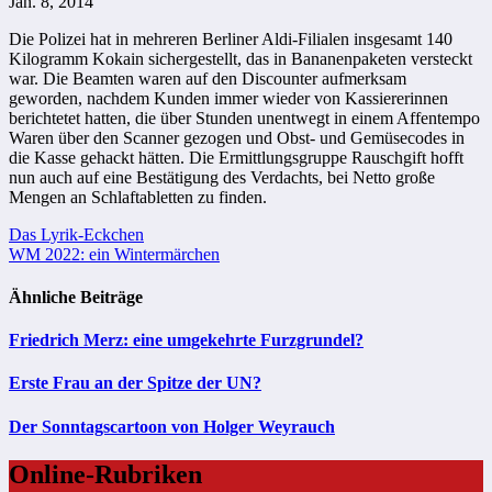
Jan. 8, 2014
Die Polizei hat in mehreren Berliner Aldi-Filialen insgesamt 140
Kilogramm Kokain sichergestellt, das in Bananenpaketen versteckt
war. Die Beamten waren auf den Discounter aufmerksam
geworden, nachdem Kunden immer wieder von Kassiererinnen
berichtetet hatten, die über Stunden unentwegt in einem Affentempo
Waren über den Scanner gezogen und Obst- und Gemüsecodes in
die Kasse gehackt hätten. Die Ermittlungsgruppe Rauschgift hofft
nun auch auf eine Bestätigung des Verdachts, bei Netto große
Mengen an Schlaftabletten zu finden.
Beitragsnavigation
Das Lyrik-Eckchen
WM 2022: ein Wintermärchen
Ähnliche Beiträge
Friedrich Merz: eine umgekehrte Furzgrundel?
Erste Frau an der Spitze der UN?
Der Sonntagscartoon von Holger Weyrauch
Online-Rubriken