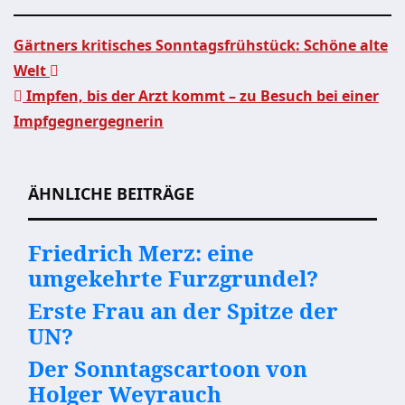
Gärtners kritisches Sonntagsfrühstück: Schöne alte
Welt
Beitragsnavigation
Impfen, bis der Arzt kommt – zu Besuch bei einer
Impfgegnergegnerin
ÄHNLICHE BEITRÄGE
Friedrich Merz: eine
umgekehrte Furzgrundel?
Erste Frau an der Spitze der
UN?
Der Sonntagscartoon von
Holger Weyrauch