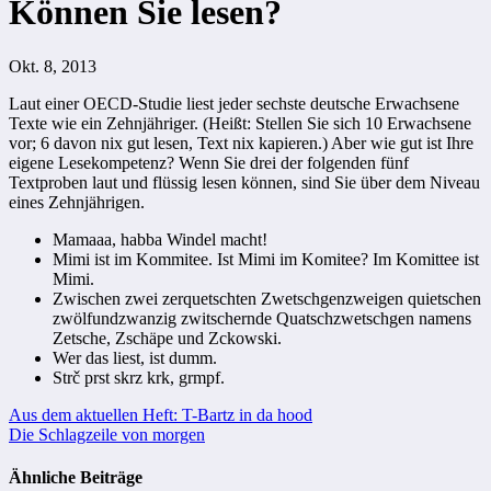
Können Sie lesen?
Okt. 8, 2013
Laut einer OECD-Studie liest jeder sechste deutsche Erwachsene
Texte wie ein Zehnjähriger. (Heißt: Stellen Sie sich 10 Erwachsene
vor; 6 davon nix gut lesen, Text nix kapieren.) Aber wie gut ist Ihre
eigene Lesekompetenz? Wenn Sie drei der folgenden fünf
Textproben laut und flüssig lesen können, sind Sie über dem Niveau
eines Zehnjährigen.
Mamaaa, habba Windel macht!
Mimi ist im Kommitee. Ist Mimi im Komitee? Im Komittee ist
Mimi.
Zwischen zwei zerquetschten Zwetschgenzweigen quietschen
zwölfundzwanzig zwitschernde Quatschzwetschgen namens
Zetsche, Zschäpe und Zckowski.
Wer das liest, ist dumm.
Strč prst skrz krk, grmpf.
Beitragsnavigation
Aus dem aktuellen Heft: T-Bartz in da hood
Die Schlagzeile von morgen
Ähnliche Beiträge