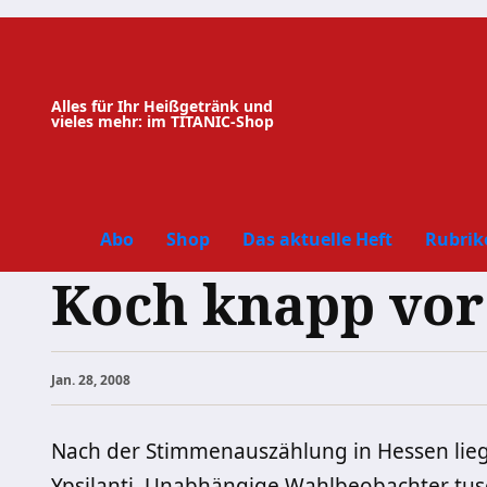
Zum
Inhalt
springen
Alles für Ihr Heißgetränk und
vieles mehr: im TITANIC-Shop
Abo
Shop
Das aktuelle Heft
Rubrik
Koch knapp vor 
Jan. 28, 2008
Nach der Stimmenauszählung in Hessen lieg
Ypsilanti. Unabhängige Wahlbeobachter tusc