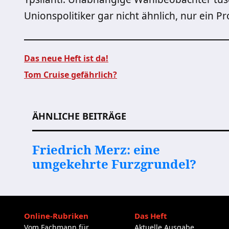
Unionspolitiker gar nicht ähnlich, nur ein P
Das neue Heft ist da!
Tom Cruise gefährlich?
Beitragsnavigation
ÄHNLICHE BEITRÄGE
Friedrich Merz: eine
umgekehrte Furzgrundel?
Online-Rubriken
Das Heft
Vom Fachmann für
Aktuelle Ausgabe