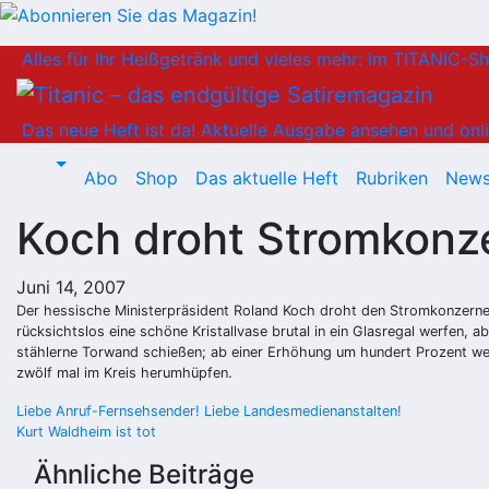
Zum
Alles für Ihr Heißgetränk und vieles mehr: im TITANIC-S
Inhalt
springen
Das neue Heft ist da!
Aktuelle Ausgabe ansehen und onli
Abo
Shop
Das aktuelle Heft
Rubriken
News
Koch droht Stromkonz
Juni 14, 2007
Der hessische Ministerpräsident Roland Koch droht den Stromkonzernen 
rücksichtslos eine schöne Kristallvase brutal in ein Glasregal werfe
stählerne Torwand schießen; ab einer Erhöhung um hundert Prozent wer
zwölf mal im Kreis herumhüpfen.
Beitragsnavigation
Liebe Anruf-Fernsehsender! Liebe Landesmedienanstalten!
Kurt Waldheim ist tot
Ähnliche Beiträge