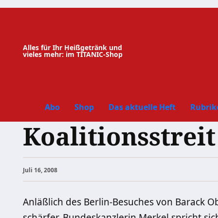
Zum
Inhalt
springen
Alles für Ihr Heißgetränk und
vieles mehr: im TITANIC-Shop
Abo
Shop
Das aktuelle Heft
Rubrik
Koalitionsstre
Juli 16, 2008
Anläßlich des Berlin-Besuches von Barack 
schärfer. Bundeskanzlerin Merkel spricht sic