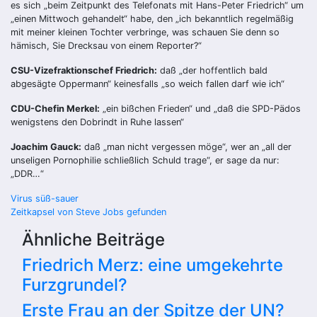
es sich „beim Zeitpunkt des Telefonats mit Hans-Peter Friedrich“ um
„einen Mittwoch gehandelt“ habe, den „ich bekanntlich regelmäßig
mit meiner kleinen Tochter verbringe, was schauen Sie denn so
hämisch, Sie Drecksau von einem Reporter?“
CSU-Vizefraktionschef Friedrich:
daß „der hoffentlich bald
abgesägte Oppermann“ keinesfalls „so weich fallen darf wie ich“
CDU-Chefin Merkel:
„ein bißchen Frieden“ und „daß die SPD-Pädos
wenigstens den Dobrindt in Ruhe lassen“
Joachim Gauck:
daß „man nicht vergessen möge“, wer an „all der
unseligen Pornophilie schließlich Schuld trage“, er sage da nur:
„DDR…“
Beitragsnavigation
Virus süß-sauer
Zeitkapsel von Steve Jobs gefunden
Ähnliche Beiträge
Friedrich Merz: eine umgekehrte
Furzgrundel?
Erste Frau an der Spitze der UN?