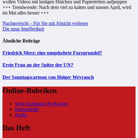
wollen Videos mit lustigen Hütchen und Papiertröten aufpeppen
+++ Trendwende: Nach dem viel zu kalten und nassen April, wird
im Mai alles besser +++
Beitragsnavigation
Nachgereicht – Für Sie mit Absicht verlesen
Die neue Impffreiheit
Ähnliche Beiträge
Friedrich Merz: eine umgekehrte Furzgrundel?
Erste Frau an der Spitze der UN?
Der Sonntagscartoon von Holger Weyrauch
Online-Rubriken
Vom Fachmann für Kenner
Humorkritik
Audio
Das Heft