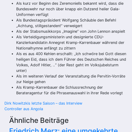
Als kurz vor Beginn des Zeremoniells bekannt wird, dass die
Bundeswehr nur noch über knapp ein Dutzend heiler Gala-
Uniformen verfügt
Als Bundestagspräsident Wolfgang Schäuble den Befehl
„Achtung, stillgestanden!“ verweigert
Als der Stabsmusikkorps „Imagine“ von John Lennon anspielt
Als Verteidigungsministerin und designierte CDU-
Kanzlerkandidatin Annegret Kramp-Karrenbauer während der
Nationalhymne anfängt zu zittern
Als es aus 400 Kehlen erschallt: „Ich schwöre bei Gott diesen
heiligen Eid, dass ich dem Führer des Deutschen Reiches und
Volkes, Adolf Hitler, ..“ (der Rest geht im Volksjubelsturm
unter)
Als im weiteren Verlauf der Veranstaltung die Pervitin-Vorräte
zur Neige gehen
Als Kramp-Karrenbauer die Schlussrechnung der
Berateragentur für die Phrasenauswahl in ihrer Rede vorlegt
Beitragsnavigation
Dirk Nowitzkis letzte Saison – das Interview
Controller aus Angola
Ähnliche Beiträge
Friedrich Merz: eine umgekehrte