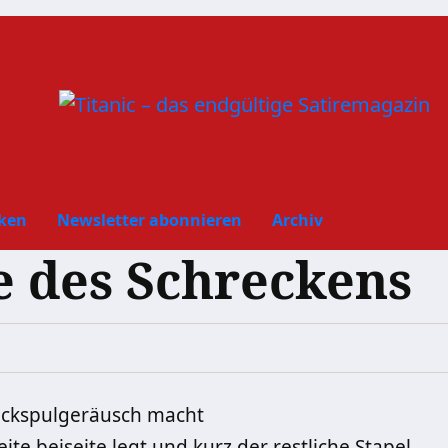
ken
Newsletter abonnieren
Archiv
 des Schreckens
Rückspulgeräusch macht
te beiseite legt und kurz der restliche Stapel