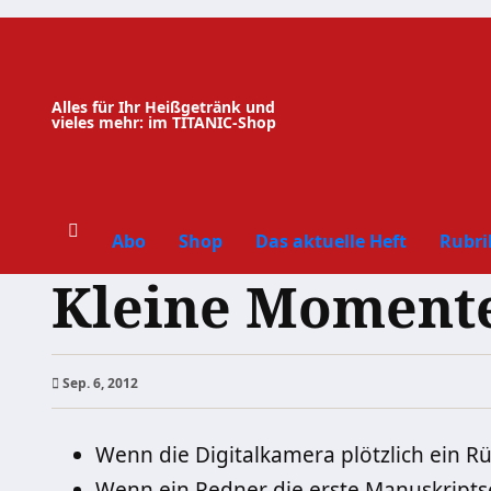
Zum
Inhalt
springen
Alles für Ihr Heißgetränk und
vieles mehr: im TITANIC-Shop
Abo
Shop
Das aktuelle Heft
Rubri
Kleine Momente
Sep. 6, 2012
Wenn die Digitalkamera plötzlich ein 
Wenn ein Redner die erste Manuskriptsei