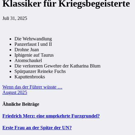
Klassiker für Kriegsbegeisterte
Juli 31, 2025
Die Wehrwandlung
Panzerfaust I und II
Drohne Juan
Iphigenie auf Taurus
Atomschaukel
Die verlorenen Gewehre der Katharina Blum
Spürpanzer Reineke Fuchs
Kaputtenbrooks
Beitragsnavigation
Wenn das der Führer wüsste …
August 2025
Ähnliche Beiträge
Friedrich Merz: eine umgekehrte Furzgrundel?
Erste Frau an der Spitze der UN?