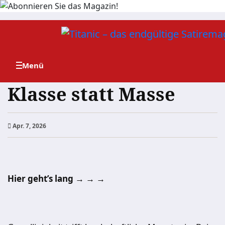
Zum
Inhalt
springen
Klasse statt Masse
Apr. 7, 2026
Hier geht’s lang → → →