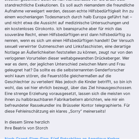
standrechtliche Exekutionen. Es soll auch niemandem die freundliche
Aufnahme verweigert werden, dessen echte Hilfsbedürftigkeit ihn zu
einem wochenlangen Todesmarsch durch halb Europa geführt hat –
und nicht etwa die Aussicht auf medizinische Untersuchungen und
ein kostenloses Girokonto. Ich beanspruche aber für mich das
souveräne Recht, einen Hilfsbedürftigen erst dann hilfsbedürftig zu
nennen, wenn es sich um einen Hilfsbedürftigen handelt! Der Versuch
sexuell verwirrter Gutmenschen und Linksfaschisten, eine derartige
Notlage an Äußerlichkeiten feststellen zu können, zeugt nur von den
verlogenen Vorurteilen dieser weltabgewandten Drückeberger. Wer
war es denn, der jeglichen Unterschied zwischen Mann und Frau
geleugnet hat? Da sollte es die selbsternannten Genderforscher
wohl kaum stören, die Feuerstöße gleichermaßen auf die
Geschlechter zu verteilen! Was jedoch die Kinder betrifft, so bin ich
wohl, das sei hier ehrlich bezeugt, über das Ziel hinausge
schossen
.
Eine strenge Erziehung vorausgesetzt, lassen sich die meisten von
ihnen zu halbbrauchbaren Fabrikarbeitern abrichten, wie mir ein
befreundeter Rassekundler ins Brüsseler Kontor telegraphierte. Für
diese Fehleinschätzung ein klares „Sorry“ meinerseits!
In diesem Sinne herzlich
Ihre Beatrix von Storch
Nach Grand-Slam-Sieg: Fünf Ratschläge an Angelique Kerber