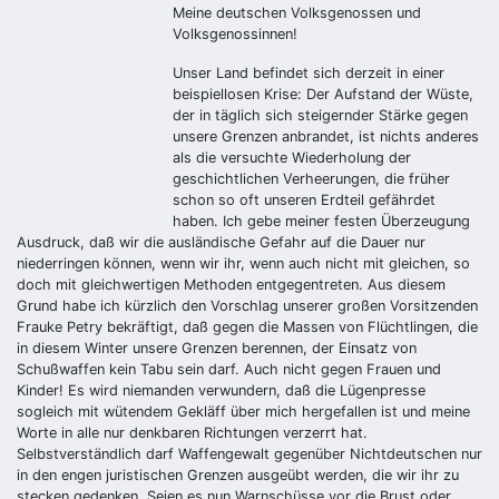
Meine deutschen Volksgenossen und
Volksgenossinnen!
Unser Land befindet sich derzeit in einer
beispiellosen Krise: Der Aufstand der Wüste,
der in täglich sich steigernder Stärke gegen
unsere Grenzen anbrandet, ist nichts anderes
als die versuchte Wiederholung der
geschichtlichen Verheerungen, die früher
schon so oft unseren Erdteil gefährdet
haben. Ich gebe meiner festen Überzeugung
Ausdruck, daß wir die ausländische Gefahr auf die Dauer nur
niederringen können, wenn wir ihr, wenn auch nicht mit gleichen, so
doch mit gleichwertigen Methoden entgegentreten. Aus diesem
Grund habe ich kürzlich den Vorschlag unserer großen Vorsitzenden
Frauke Petry bekräftigt, daß gegen die Massen von Flüchtlingen, die
in diesem Winter unsere Grenzen berennen, der Einsatz von
Schußwaffen kein Tabu sein darf. Auch nicht gegen Frauen und
Kinder! Es wird niemanden verwundern, daß die Lügenpresse
sogleich mit wütendem Gekläff über mich hergefallen ist und meine
Worte in alle nur denkbaren Richtungen verzerrt hat.
Selbstverständlich darf Waffengewalt gegenüber Nichtdeutschen nur
in den engen juristischen Grenzen ausgeübt werden, die wir ihr zu
stecken gedenken. Seien es nun Warnschüsse vor die Brust oder