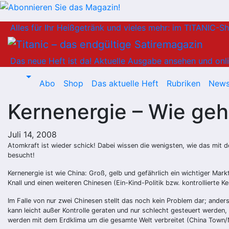
Zum
Alles für Ihr Heißgetränk und vieles mehr: im TITANIC-S
Inhalt
springen
Das neue Heft ist da!
Aktuelle Ausgabe ansehen und onli
Abo
Shop
Das aktuelle Heft
Rubriken
News
Kernenergie – Wie geh
Juli 14, 2008
Atomkraft ist wieder schick! Dabei wissen die wenigsten, wie das mit 
besucht!
Kernenergie ist wie China: Groß, gelb und gefährlich ein wichtiger Mark
Knall und einen weiteren Chinesen (Ein-Kind-Politik bzw. kontrollierte
Im Falle von nur zwei Chinesen stellt das noch kein Problem dar; ande
kann leicht außer Kontrolle geraten und nur schlecht gesteuert werden
werden mit dem Erdklima um die gesamte Welt verbreitet (China Town/N