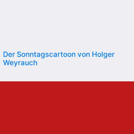
Der Sonntagscartoon von Holger
Weyrauch