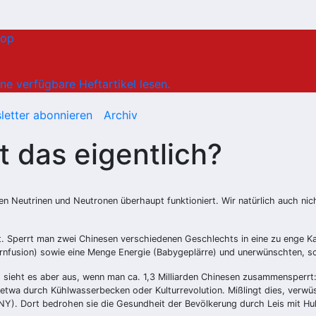
hop
ne verfügbare Heftartikel lesen.
letter abonnieren
Archiv
t das eigentlich?
den Neutrinen und Neutronen überhaupt funktioniert. Wir natürlich auch n
t. Sperrt man zwei Chinesen verschiedenen Geschlechts in eine zu enge Kamm
 Kernfusion) sowie eine Menge Energie (Babygeplärre) und unerwünschten, sc
rs sieht es aber aus, wenn man ca. 1,3 Milliarden Chinesen zusammensperr
, etwa durch Kühlwasserbecken oder Kulturrevolution. Mißlingt dies, ver
Y). Dort bedrohen sie die Gesundheit der Bevölkerung durch Leis mit Huh