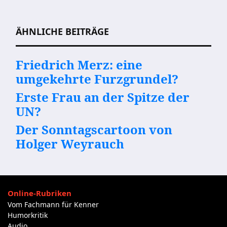
Beitragsnavigation
ÄHNLICHE BEITRÄGE
Friedrich Merz: eine
umgekehrte Furzgrundel?
Erste Frau an der Spitze der
UN?
Der Sonntagscartoon von
Holger Weyrauch
Online-Rubriken
Vom Fachmann für Kenner
Humorkritik
Audio