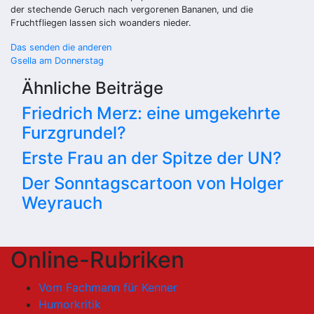
der stechende Geruch nach vergorenen Bananen, und die
Fruchtfliegen lassen sich woanders nieder.
Beitragsnavigation
Das senden die anderen
Gsella am Donnerstag
Ähnliche Beiträge
Friedrich Merz: eine umgekehrte
Furzgrundel?
Erste Frau an der Spitze der UN?
Der Sonntagscartoon von Holger
Weyrauch
Online-Rubriken
Vom Fachmann für Kenner
Humorkritik