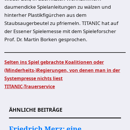
daumendicke Spielanleitungen zu wälzen und
hinterher Plastikfigürchen aus dem
Staubsaugerbeutel zu pfriemeln. TITANIC hat auf
der Essener Spielemesse mit dem Spieleforscher
Prof. Dr. Martin Borken gesprochen.
Selten ins Spiel gebrachte Koalitionen oder
(Minderheits-)Regierungen, von denen man in der
Beitragsnavigation
Systempresse nichts liest
TITANIC-Trauerservice
ÄHNLICHE BEITRÄGE
Friedrich Merz: eine