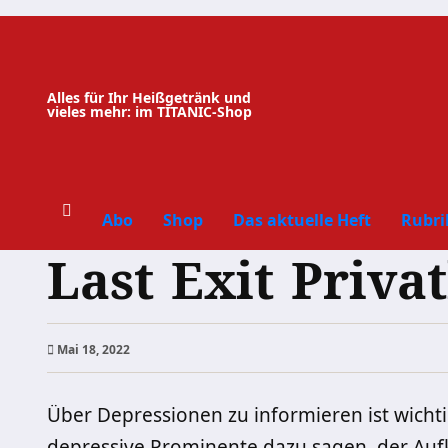
Zum
Inhalt
springen
Alles für Ihr Heißgetränk und
vieles mehr: im TITANIC-Shop
Abo
Shop
Das aktuelle Heft
Rubri
Last Exit Privat
Mai 18, 2022
Über Depressionen zu informieren ist wichtig
depressive Prominente dazu sagen, der Auf