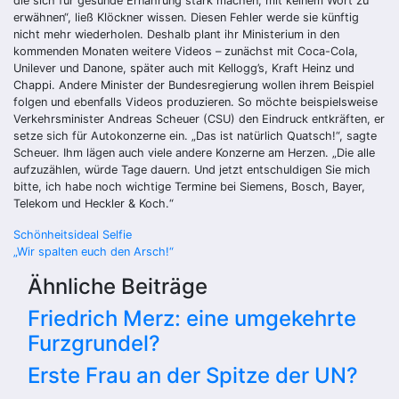
die sich für gesunde Ernährung stark machen, mit keinem Wort zu
erwähnen“, ließ Klöckner wissen. Diesen Fehler werde sie künftig
nicht mehr wiederholen. Deshalb plant ihr Ministerium in den
kommenden Monaten weitere Videos – zunächst mit Coca-Cola,
Unilever und Danone, später auch mit Kellogg’s, Kraft Heinz und
Chappi. Andere Minister der Bundesregierung wollen ihrem Beispiel
folgen und ebenfalls Videos produzieren. So möchte beispielsweise
Verkehrsminister Andreas Scheuer (CSU) den Eindruck entkräften, er
setze sich für Autokonzerne ein. „Das ist natürlich Quatsch!“, sagte
Scheuer. Ihm lägen auch viele andere Konzerne am Herzen. „Die alle
aufzuzählen, würde Tage dauern. Und jetzt entschuldigen Sie mich
bitte, ich habe noch wichtige Termine bei Siemens, Bosch, Bayer,
Telekom und Heckler & Koch.“
Beitragsnavigation
Schönheitsideal Selfie
„Wir spalten euch den Arsch!“
Ähnliche Beiträge
Friedrich Merz: eine umgekehrte
Furzgrundel?
Erste Frau an der Spitze der UN?