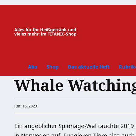
Zum
Inhalt
springen
Alles für Ihr Heißgetränk und
vieles mehr: im TITANIC-Shop
Abo
Shop
Das aktuelle Heft
Rubrik
Whale Watching
Juni 16, 2023
Ein angeblicher Spionage-Wal tauchte 2019 
in Norwegen auf. Fungieren Tiere also auc