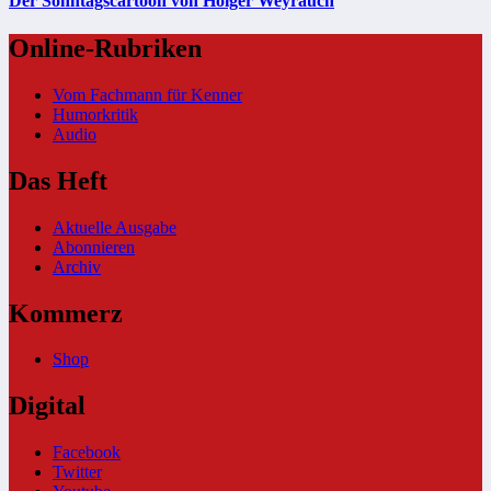
Der Sonntagscartoon von Holger Weyrauch
Online-Rubriken
Vom Fachmann für Kenner
Humorkritik
Audio
Das Heft
Aktuelle Ausgabe
Abonnieren
Archiv
Kommerz
Shop
Digital
Facebook
Twitter