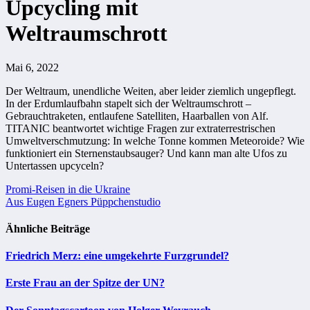
Upcycling mit
Weltraumschrott
Mai 6, 2022
Der Weltraum, unendliche Weiten, aber leider ziemlich ungepflegt.
In der Erdumlaufbahn stapelt sich der Weltraumschrott –
Gebrauchtraketen, entlaufene Satelliten, Haarballen von Alf.
TITANIC beantwortet wichtige Fragen zur extraterrestrischen
Umweltverschmutzung: In welche Tonne kommen Meteoroide? Wie
funktioniert ein Sternenstaubsauger? Und kann man alte Ufos zu
Untertassen upcyceln?
Beitragsnavigation
Promi-Reisen in die Ukraine
Aus Eugen Egners Püppchenstudio
Ähnliche Beiträge
Friedrich Merz: eine umgekehrte Furzgrundel?
Erste Frau an der Spitze der UN?