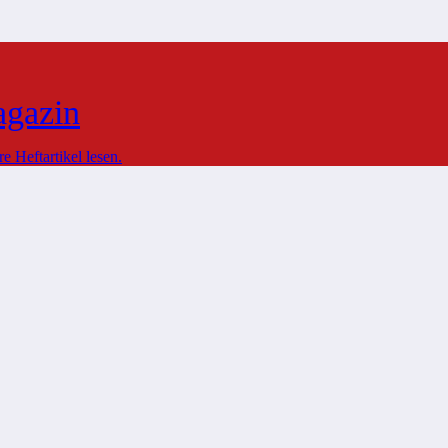
agazin
 Heftartikel lesen.