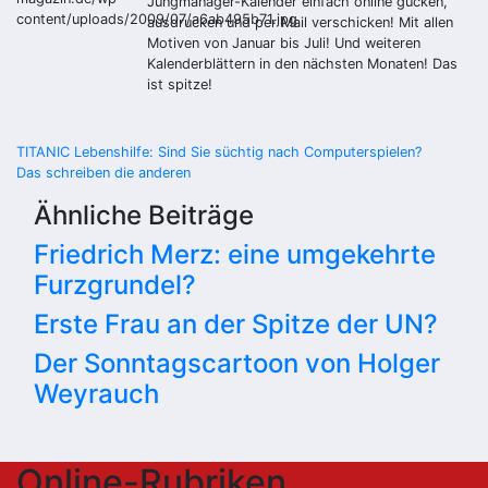
Jungmanager-Kalender einfach online gucken
,
ausdrucken und per Mail verschicken! Mit allen
Motiven von Januar bis Juli! Und weiteren
Kalenderblättern in den nächsten Monaten! Das
ist spitze!
Beitragsnavigation
TITANIC Lebenshilfe: Sind Sie süchtig nach Computerspielen?
Das schreiben die anderen
Ähnliche Beiträge
Friedrich Merz: eine umgekehrte
Furzgrundel?
Erste Frau an der Spitze der UN?
Der Sonntagscartoon von Holger
Weyrauch
Online-Rubriken