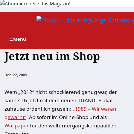
Zum
Inhalt
springen
Jetzt neu im Shop
Dez. 22, 2009
Wem „2012“ nicht schockierend genug war, der
kann sich jetzt mit dem neuen TITANIC-Plakat
zuhause ordentlich gruseln:
„1989 – Wir waren
gewarnt“
! Ab sofort im Online-Shop und als
Wallpaper
für den weltuntergangskompatiblen
Computer.