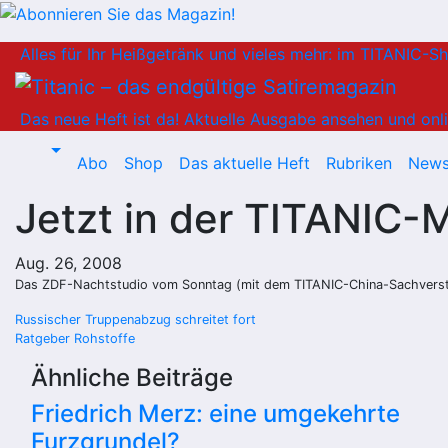
Zum
Alles für Ihr Heißgetränk und vieles mehr: im TITANIC-S
Inhalt
springen
Das neue Heft ist da!
Aktuelle Ausgabe ansehen und onli
Abo
Shop
Das aktuelle Heft
Rubriken
News
Jetzt in der TITANIC-
Aug. 26, 2008
Das ZDF-Nachtstudio vom Sonntag (mit dem TITANIC-China-Sachvers
Beitragsnavigation
Russischer Truppenabzug schreitet fort
Ratgeber Rohstoffe
Ähnliche Beiträge
Friedrich Merz: eine umgekehrte
Furzgrundel?