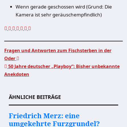
Wenn gerade geschossen wird (Grund: Die
Kamera ist sehr geräuschempfindlich)
Fragen und Antworten zum Fischsterben in der
Oder
Beitragsnavigation
50 Jahre deutscher „Playboy“: Bisher unbekannte
Anekdoten
ÄHNLICHE BEITRÄGE
Friedrich Merz: eine
umgekehrte Furzgrundel?