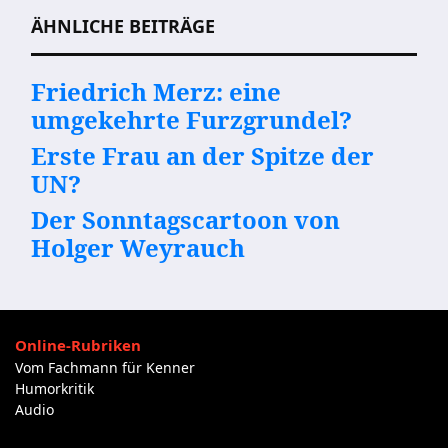
ÄHNLICHE BEITRÄGE
Friedrich Merz: eine
umgekehrte Furzgrundel?
Erste Frau an der Spitze der
UN?
Der Sonntagscartoon von
Holger Weyrauch
Online-Rubriken
Vom Fachmann für Kenner
Humorkritik
Audio