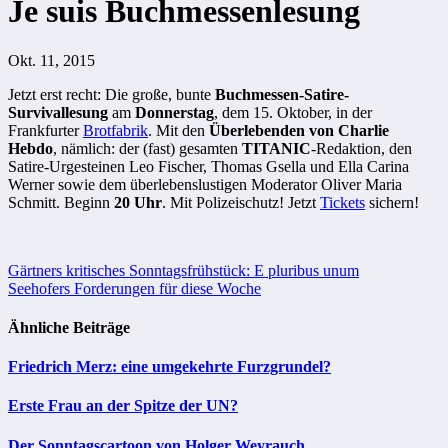
Je suis Buchmessenlesung
Okt. 11, 2015
Jetzt erst recht: Die große, bunte
Buchmessen-Satire-
Survivallesung
am
Donnerstag
, dem 15. Oktober, in der
Frankfurter
Brotfabrik
. Mit den
Überlebenden von Charlie
Hebdo
, nämlich: der (fast) gesamten
TITANIC
-Redaktion, den
Satire-Urgesteinen Leo Fischer, Thomas Gsella und Ella Carina
Werner sowie dem überlebenslustigen Moderator Oliver Maria
Schmitt. Beginn
20 Uhr
. Mit Polizeischutz! Jetzt
Tickets
sichern!
Beitragsnavigation
Gärtners kritisches Sonntagsfrühstück: E pluribus unum
Seehofers Forderungen für diese Woche
Ähnliche Beiträge
Friedrich Merz: eine umgekehrte Furzgrundel?
Erste Frau an der Spitze der UN?
Der Sonntagscartoon von Holger Weyrauch