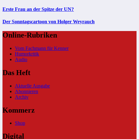
Erste Frau an der Spitze der UN?
Der Sonntagscartoon von Holger Weyrauch
Online-Rubriken
Vom Fachmann für Kenner
Humorkritik
Audio
Das Heft
Aktuelle Ausgabe
Abonnieren
Archiv
Kommerz
Shop
Digital