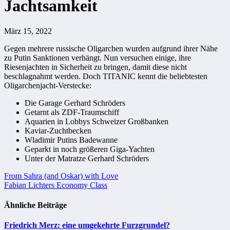
Jachtsamkeit
März 15, 2022
Gegen mehrere russische Oligarchen wurden aufgrund ihrer Nähe
zu Putin Sanktionen verhängt. Nun versuchen einige, ihre
Riesenjachten in Sicherheit zu bringen, damit diese nicht
beschlagnahmt werden. Doch TITANIC kennt die beliebtesten
Oligarchenjacht-Verstecke:
Die Garage Gerhard Schröders
Getarnt als ZDF-Traumschiff
Aquarien in Lobbys Schweizer Großbanken
Kaviar-Zuchtbecken
Wladimir Putins Badewanne
Geparkt in noch größeren Giga-Yachten
Unter der Matratze Gerhard Schröders
Beitragsnavigation
From Sahra (and Oskar) with Love
Fabian Lichters Economy Class
Ähnliche Beiträge
Friedrich Merz: eine umgekehrte Furzgrundel?