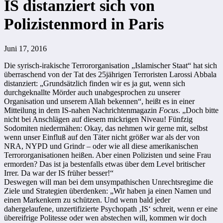
IS distanziert sich von
Polizistenmord in Paris
Juni 17, 2016
Die syrisch-irakische Terrororganisation „Islamischer Staat“ hat sich
überraschend von der Tat des 25jährigen Terroristen Larossi Abbala
distanziert: „Grundsätzlich finden wir es ja gut, wenn sich
durchgeknallte Mörder auch unabgesprochen zu unserer
Organisation und unserem Allah bekennen“, heißt es in einer
Mitteilung in dem IS-nahen Nachrichtenmagazin
Focus
. „Doch bitte
nicht bei Anschlägen auf diesem mickrigen Niveau! Fünfzig
Sodomiten niedermähen: Okay, das nehmen wir gerne mit, selbst
wenn unser Einfluß auf den Täter nicht größer war als der von
NRA, NYPD und Grindr – oder wie all diese amerikanischen
Terrororganisationen heißen. Aber einen Polizisten und seine Frau
ermorden? Das ist ja bestenfalls etwas über dem Level britischer
Irrer. Da war der IS früher besser!“
Deswegen will man bei dem unsympathischen Unrechtsregime die
Ziele und Strategien überdenken: „Wir haben ja einen Namen und
einen Markenkern zu schützen. Und wenn bald jeder
dahergelaufene, unzertifizierte Psychopath ‚IS‘ schreit, wenn er eine
übereifrige Politesse oder wen abstechen will, kommen wir doch