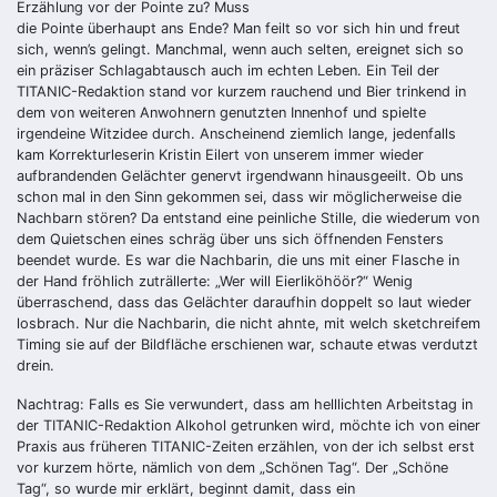
Erzählung vor der Pointe zu? Muss
die Pointe überhaupt ans Ende?
Man feilt so vor sich hin und freut
sich, wenn’s gelingt. Manchmal, wenn auch selten, ereignet sich so
ein präziser Schlagabtausch auch im echten Leben. Ein Teil der
TITANIC-Redaktion stand vor kurzem rauchend und Bier trinkend in
dem von weiteren Anwohnern genutzten Innenhof und spielte
irgendeine Witzidee durch. Anscheinend ziemlich lange, jedenfalls
kam Korrekturleserin Kristin Eilert von unserem immer wieder
aufbrandenden Gelächter genervt irgendwann hinausgeeilt. Ob uns
schon mal in den Sinn gekommen sei, dass wir möglicherweise die
Nachbarn stören? Da entstand eine peinliche Stille, die wiederum von
dem Quietschen eines schräg über uns sich öffnenden Fensters
beendet wurde. Es war die Nachbarin, die uns mit einer Flasche in
der Hand fröhlich zuträllerte: „Wer will Eierliköhöör?“ Wenig
überraschend, dass das Gelächter daraufhin doppelt so laut wieder
losbrach. Nur die Nachbarin, die nicht ahnte, mit welch sketchreifem
Timing sie auf der Bildfläche erschienen war, schaute etwas verdutzt
drein.
Nachtrag: Falls es Sie verwundert, dass am helllichten Arbeitstag in
der TITANIC-Redaktion Alkohol getrunken wird, möchte ich von einer
Praxis aus früheren TITANIC-Zeiten erzählen, von der ich selbst erst
vor kurzem hörte, nämlich von dem „Schönen Tag“. Der „Schöne
Tag“, so wurde mir erklärt, beginnt damit, dass ein