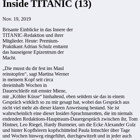
Inside TITANIC (13)
Nov. 19, 2019
Brisante Einblicke in das Innere der
TITANIC-Redaktion und ihrer
Mitglieder. Heute: Premium-
Praktikant Adrian Schulz enttarnt
das hauseigene Epizentrum der
Macht.
„Die musst du dir fest ins Maul
reinstopfen“, sagt Martina Werner
in meinem Kopf seit circa
dreieinhalb Wochen in
Dauerschleife mit ernster Miene,
mir „Köhler Küsse“ hinhaltend, eben seitdem sie das in einem
Gespräch wirklich so zu mir gesagt hat, wobei das Gespräch aus
nicht viel mehr als dieser klaren Anweisung bestand. Sie ist
wahrscheinlich eine dieser Insider-Sprachmarotten, die im niemals
endenden Redaktions-Hauptraum-Dauergespräch zwischen ihr, Tom
Hintner, Leo Riegel, Hardy Burmeier, um die Ecke Alexander Golz
und hinter Kopfhörern kopfschüttelnd Paula Irmschler über Tage
und Wochen hinweg eingeführt, durchgewitzelt und in jeder auch