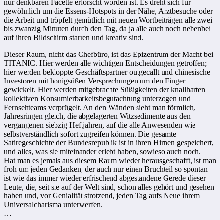
nur denkbaren Facette erforscht worden ist. Es dreht sich für
gewöhnlich um die Essens-Hotspots in der Nähe, Arztbesuche oder
die Arbeit und tröpfelt gemütlich mit neuen Wortbeiträgen alle zwei
bis zwanzig Minuten durch den Tag, da ja alle auch noch nebenbei
auf ihren Bildschirm starren und kreativ sind.
Dieser Raum, nicht das Chefbüro, ist das Epizentrum der Macht bei
TITANIC. Hier werden alle wichtigen Entscheidungen getroffen;
hier werden bekloppte Geschäftspartner outgecallt und chinesische
Investoren mit honigsüßen Versprechungen um den Finger
gewickelt. Hier werden mitgebrachte Süßigkeiten der knallharten
kollektiven Konsumierbarkeitsbegutachtung unterzogen und
Fernsehteams verprügelt. An den Wänden sieht man förmlich,
Jahresringen gleich, die abgelagerten Witzsedimente aus den
vergangenen siebzig Heftjahren, auf die alle Anwesenden wie
selbstverständlich sofort zugreifen können. Die gesamte
Satiregeschichte der Bundesrepublik ist in ihren Hirnen gespeichert,
und alles, was sie miteinander erlebt haben, sowieso auch noch.
Hat man es jemals aus diesem Raum wieder herausgeschafft, ist man
froh um jeden Gedanken, der auch nur einen Bruchteil so spontan
ist wie das immer wieder erfrischend abgestandene Gerede dieser
Leute, die, seit sie auf der Welt sind, schon alles gehört und gesehen
haben und, vor Genialität strotzend, jeden Tag aufs Neue ihrem
Universalcharisma unterwerfen.
…