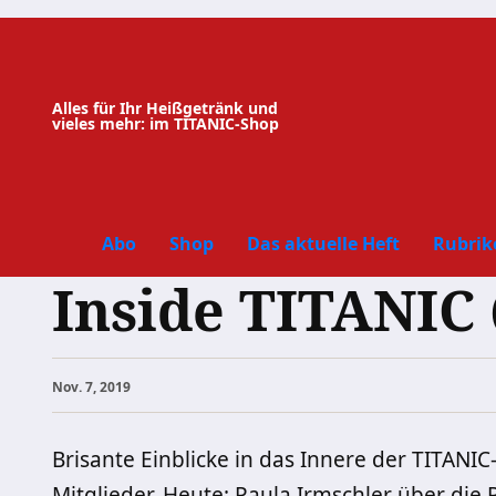
Zum
Inhalt
springen
Alles für Ihr Heißgetränk und
vieles mehr: im TITANIC-Shop
Abo
Shop
Das aktuelle Heft
Rubrik
Inside TITANIC 
Nov. 7, 2019
Brisante Einblicke in das Innere der TITANI
Mitglieder. Heute: Paula Irmschler über die