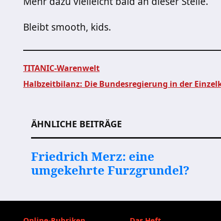
Mehr dazu vielleicht bald an dieser Stelle.
Bleibt smooth, kids.
TITANIC-Warenwelt
Halbzeitbilanz: Die Bundesregierung in der Einzelk
Beitragsnavigation
ÄHNLICHE BEITRÄGE
Friedrich Merz: eine
umgekehrte Furzgrundel?
Online-Rubriken
Das Heft