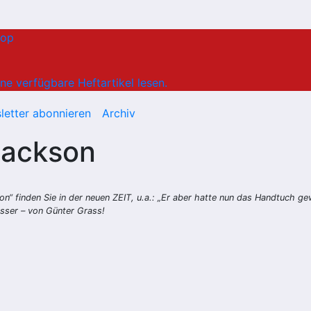
hop
ne verfügbare Heftartikel lesen.
letter abonnieren
Archiv
Jackson
on“ finden Sie in der neuen
ZEIT
, u.a.: „Er aber hatte nun das Handtuch g
sser – von Günter Grass!