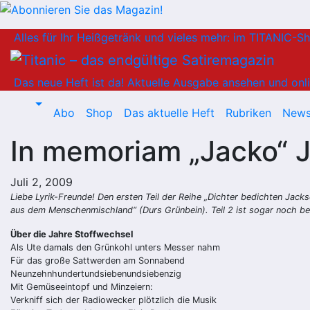
Zum
Alles für Ihr Heißgetränk und vieles mehr: im TITANIC-S
Inhalt
springen
Das neue Heft ist da!
Aktuelle Ausgabe ansehen und onli
Abo
Shop
Das aktuelle Heft
Rubriken
News
In memoriam „Jacko“ 
Juli 2, 2009
Liebe Lyrik-Freunde! Den ersten Teil der Reihe „Dichter bedichten Jacks
aus dem Menschenmischland“ (Durs Grünbein). Teil 2 ist sogar noch be
Über die Jahre Stoffwechsel
Als Ute damals den Grünkohl unters Messer nahm
Für das große Sattwerden am Sonnabend
Neunzehnhundertundsiebenundsiebenzig
Mit Gemüseeintopf und Minzeiern:
Verkniff sich der Radiowecker plötzlich die Musik