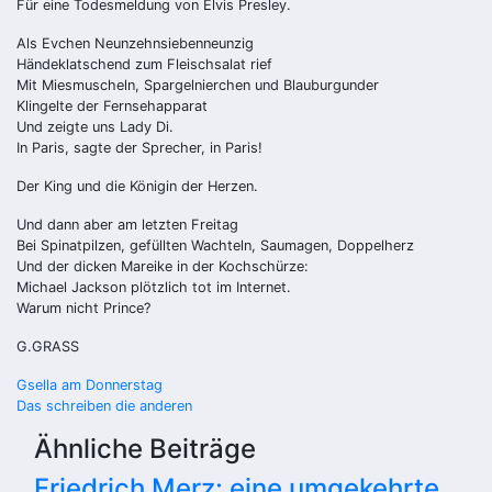
Für eine Todesmeldung von Elvis Presley.
Als Evchen Neunzehnsiebenneunzig
Händeklatschend zum Fleischsalat rief
Mit Miesmuscheln, Spargelnierchen und Blauburgunder
Klingelte der Fernsehapparat
Und zeigte uns Lady Di.
In Paris, sagte der Sprecher, in Paris!
Der King und die Königin der Herzen.
Und dann aber am letzten Freitag
Bei Spinatpilzen, gefüllten Wachteln, Saumagen, Doppelherz
Und der dicken Mareike in der Kochschürze:
Michael Jackson plötzlich tot im Internet.
Warum nicht Prince?
G.GRASS
Beitragsnavigation
Gsella am Donnerstag
Das schreiben die anderen
Ähnliche Beiträge
Friedrich Merz: eine umgekehrte