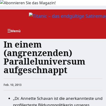
Zum
Inhalt
springen
In einem
(angrenzenden)
Paralleluniversum
aufgeschnappt
Feb. 10, 2013
„Dr. Annette Schavan ist die anerkannteste und
profilierteste Bildungspolitikerin unseres